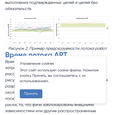
выполнения подтвержденных целей и целей без
обязательств.
Рисунок 2. Пример предсказуемости потока работ
Время потока ART
Время потока ART измеряет общее время,
Управление cookies
затраченное на поставку новых фич. Обычно оно
Этот сайт использует cookie-файлы. Нажимая
рассчитывается от идеи до производства. На
кнопку Принять, вы соглашаетесь с их
рисунке 3 показан пример, в котором среднее время
использованием.
разработки достаточно стабильно и составляет
около 36 дней. Часто встречаются отклонения,
Принять
поскольку они могут указывать на непредвиденные
риски, то, что фичи заблокированы внешними
зависимостями или другие распространенные