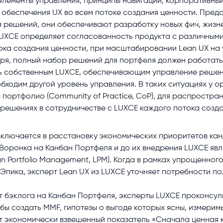
лементы управления, принципы навигации, корпоративный
а обеспечения UX во всем потоке создания ценности. Пред
 решений, они обеспечивают разработку новых фич, жизн
 LUXCE определяет согласованность продукта с различным
тока создания ценности, при масштабировании Lean UX на
ря, полный набор решений для портфеля должен работать
ь собственным LUXCE, обеспечивающим управление решен
бходим другой уровень управления. В таких ситуациях у 
портфолио (Community of Practice, CoP), для распростра
решениях в сотрудничестве с LUXCE каждого потока созда
ключается в расстановку экономических приоритетов канд
 Воронка на Канбан Портфеля и до их внедрения LUXCE яв
n Portfolio Management, LPM). Когда в рамках упрощенног
 Эпика, эксперт Lean UX из LUXCE уточняет потребности п
ет бэклога на Канбан Портфеля, эксперты LUXCE проконсу
тобы создать MMF, гипотезы о выгоде которых ясны, измерим
т экономически взвешенный показатель «Сначала ценная ко