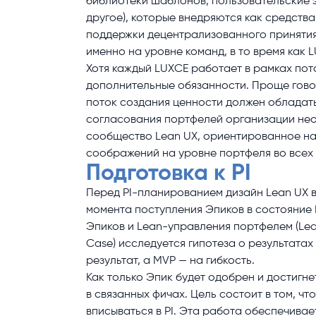
библиотеки шаблонов, пользовательские э
другое), которые внедряются как средств
поддержки децентрализованного принятия
именно на уровне команд, в то время как
Хотя каждый LUXCE работает в рамках по
дополнительные обязанности. Проще гово
поток создания ценности должен обладат
согласования портфелей организации нео
сообщество Lean UX, ориентированное на 
соображений на уровне портфеля во всех 
Подготовка к PI
Перед PI-планированием дизайн Lean UX в
момента поступления Эпиков в состояние
Эпиков и Lean-управления портфелем (Lea
Case) исследуется гипотеза о результатах
результат, а MVP — на гибкость.
Как только Эпик будет одобрен и достигн
в связанных фичах. Цель состоит в том, ч
вписываться в PI. Эта работа обеспечивае