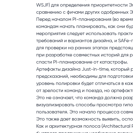
WSJF) для определения приоритетности Эп
сравнению с фичами других одобренных Эп
Перед началом PI-планирования (во время
командам начать планировать, как они бу
мероприятия следует использовать практи
требований и вариантов дизайна, и SAFe-
для проверки на ранних этапах предстоящ
при разработке совместных историй для р
спасти PI-планирование от катастрофы.
Артефакты дизайна Just-in-time, который 
предсказаний, необходимы для подготовки 
уровень полировки будет отличаться в каж
от зрелости команд и поезда, но артефак
Это не означает, что команда должна раз
визуализировать способы просмотра гипот
пользователя. Это начало процесса совм
Это также дает возможность выявить, оспо
Как и архитектурная полоса (Architectura