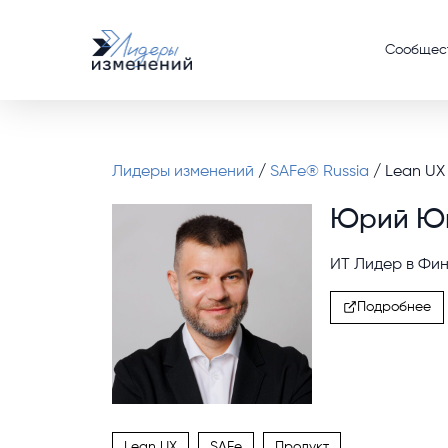
Сообщес
Лидеры изменений
/
SAFe® Russia
/ Lean UX
Юрий Ю
ИТ Лидер в Фин
Подробнее
Lean UX
SAFe
Продукт