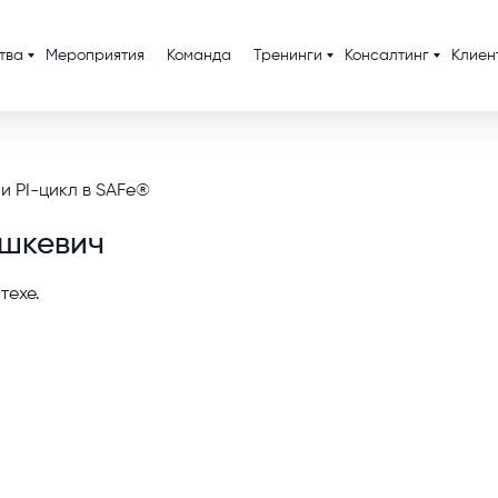
тва
Мероприятия
Команда
Тренинги
Консалтинг
Клиен
 и PI-цикл в SAFe®
шкевич
техе.