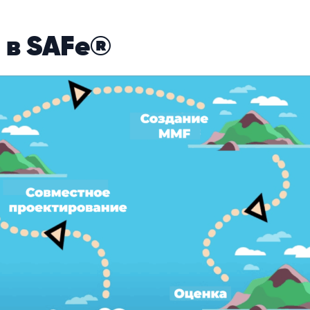
л в SAFe®