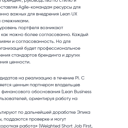
 брендинг, руководства по стилю и
оставляя Agile-командам ресурсы для
енно важных для внедрения Lean UX
и смежниками.
 уровень портфеля возникают
 как можно более согласованно. Каждый
иями и согласованность. Но для
организаций будет профессиональное
нения стандартов брендинга и других
ния ценности.
идатов на реализацию в течение PI. С
ляется ценным партнером владельцев
о финансового обоснования (Lean Business
ользователей, ориентируя работу на
льтируют по дальнейшей доработке Эпика
ы, поддаются проверке и могут
роткая работа» (Weighted Short Job First,