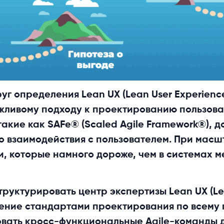
г определения Lean UX (Lean User Experience)
жливому подходу к проектированию пользова
акие как SAFe® (Scaled Agile Framework®), д
го взаимодействия с пользователем. При мас
и, которые намного дороже, чем в системах 
труктурировать центр экспертизы Lean UX (Lea
ление стандартами проектирования по всему 
овать кросс-функциональные Agile-команды д