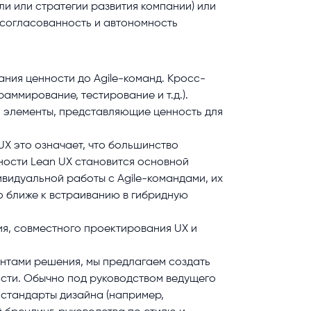
и или стратегии развития компании) или
 согласованность и автономность
ния ценности до Agile-команд. Кросс-
ммирование, тестирование и т.д.).
ь элементы, представляющие ценность для
UX это означает, что большинство
ности Lean UX становится основной
ивидуальной работы с Agile-командами, их
о ближе к встраиванию в гибридную
я, совместного проектирования UX и
ентами решения, мы предлагаем создать
ости. Обычно под руководством ведущего
 стандарты дизайна (например,