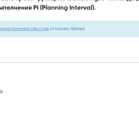
лнения PI (Planning Interval).
nning Increment Life Cycle
от Natalie Warnert.
UX