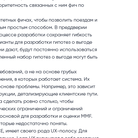
ритетность связанных с ним фич по
тетных фичах, чтобы позволить поездам и
амым простым способом. В преддверии
роцессе разработки сохраняет гибкость
ианты для разработки гипотез о выгоде
ни дают, будут постоянно использоваться
енный набор гипотез о выгоде могут быть
ебований, а не на основе грубых
ения, в которых работает система. Их
 основе проблемы. Например, это зависит
рукции, детализирующие клиентские пути.
 сделать ровно столько, чтобы
ических ограничений и ограничений
основой для разработки и оценки MMF.
которые недостаточно поняты.
CE, имеет своего рода UX-полосу. Для