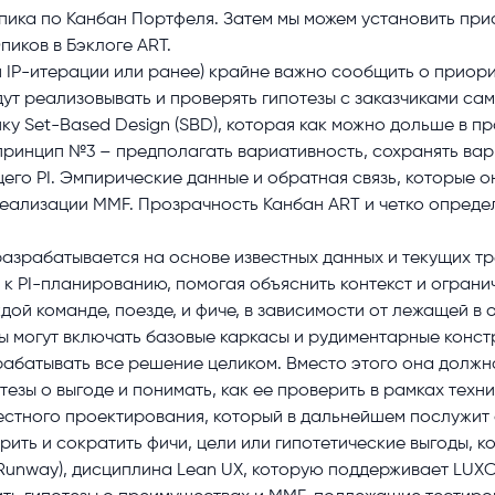
ика по Канбан Портфеля. Затем мы можем установить прио
иков в Бэклоге ART.
 IP-итерации или ранее) крайне важно сообщить о приори
дут реализовывать и проверять гипотезы с заказчиками с
ку Set-Based Design (SBD), которая как можно дольше в п
принцип №3 – предполагать вариативность, сохранять вар
его PI. Эмпирические данные и обратная связь, которые о
еализации MMF. Прозрачность Канбан ART и четко определ
разрабатывается на основе известных данных и текущих тр
к PI-планированию, помогая объяснить контекст и огранич
дой команде, поезде, и фиче, в зависимости от лежащей в
ты могут включать базовые каркасы и рудиментарные конст
рабатывать все решение целиком. Вместо этого она должна
езы о выгоде и понимать, как ее проверить в рамках техн
естного проектирования, который в дальнейшем послужит 
рить и сократить фичи, цели или гипотетические выгоды, 
l Runway), дисциплина Lean UX, которую поддерживает LUX