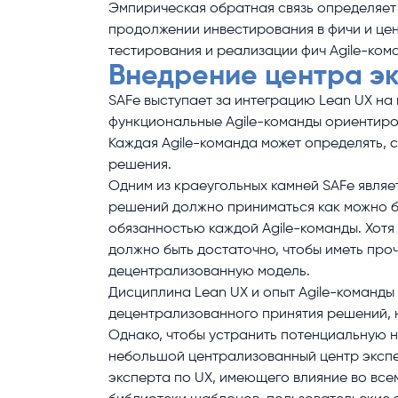
Эмпирическая обратная связь определяет 
продолжении инвестирования в фичи и це
тестирования и реализации фич Agile-ком
Внедрение центра эк
SAFe выступает за интеграцию Lean UX на
функциональные Agile-команды ориентиров
Каждая Agile-команда может определять, 
решения.
Одним из краеугольных камней SAFe являе
решений должно приниматься как можно б
обязанностью каждой Agile-команды. Хотя 
должно быть достаточно, чтобы иметь про
децентрализованную модель.
Дисциплина Lean UX и опыт Agile-команд
децентрализованного принятия решений, 
Однако, чтобы устранить потенциальную 
небольшой централизованный центр экспер
эксперта по UX, имеющего влияние во все