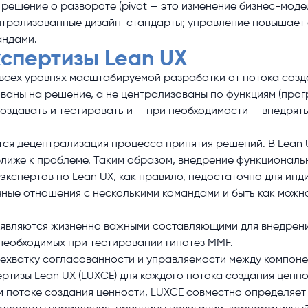
решение о развороте (pivot — это изменение бизнес-модел
нтрализованные дизайн-стандарты; управление повышает
андами.
спертизы Lean UX
 всех уровнях масштабируемой разработки от потока созда
аны на решение, а не централизованы по функциям (програ
создавать и тестировать и — при необходимости — внедрят
тся децентрализация процесса принятия решений. В Lean 
лиже к проблеме. Таким образом, внедрение функциональ
экспертов по Lean UX, как правило, недостаточно для инд
чные отношения с несколькими командами и быть как можн
ы являются жизненно важными составляющими для внедрени
необходимых при тестировании гипотез MMF.
нехватку согласованности и управляемости между компон
тизы Lean UX (LUXCE) для каждого потока создания ценн
м потоке создания ценности, LUXCE совместно определяет