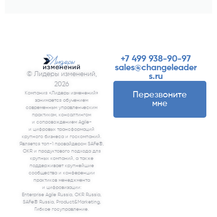
+7 499 938-90-97
sales@changeleader
© Лидеры изменений,
s.ru
2026
Компания «‎Лидеры изменений»
Перезвоните
занимается обучением
мне
современным управленческим
практикам, консалтингом
и сопровождением Agile-
и цифровых трансформаций
крупного бизнеса и госкомпаний.
Является топ-1 провайдером SAFe®,
OKR и продуктового подхода для
крупных компаний, а также
поддерживает крупнейшие
сообщества и конференции
практиков менеджмента
и цифровизации:
Enterprise Agile Russia, OKR Russia,
SAFe® Russia, Product&Marketing,
Гибкое госуправление.