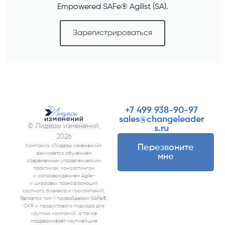
Empowered SAFe® Agilist (SA).
Зарегистрироваться
+7 499 938-90-97
sales@changeleader
© Лидеры изменений,
s.ru
2026
Компания «‎Лидеры изменений»
Перезвоните
занимается обучением
мне
современным управленческим
практикам, консалтингом
и сопровождением Agile-
и цифровых трансформаций
крупного бизнеса и госкомпаний.
Является топ-1 провайдером SAFe®,
OKR и продуктового подхода для
крупных компаний, а также
поддерживает крупнейшие