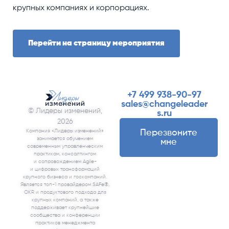
крупных компаниях и корпорациях.
Перейти на страницу мероприятия
+7 499 938-90-97
sales@changeleader
© Лидеры изменений,
s.ru
2026
Компания «‎Лидеры изменений»
Перезвоните
занимается обучением
мне
современным управленческим
практикам, консалтингом
и сопровождением Agile-
и цифровых трансформаций
крупного бизнеса и госкомпаний.
Является топ-1 провайдером SAFe®,
OKR и продуктового подхода для
крупных компаний, а также
поддерживает крупнейшие
сообщества и конференции
практиков менеджмента