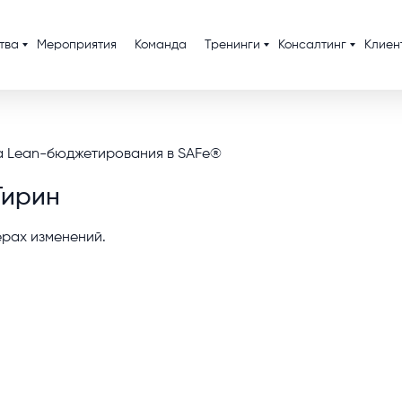
тва
Мероприятия
Команда
Тренинги
Консалтинг
Клиен
а Lean-бюджетирования в SAFe®
Гирин
рах изменений.