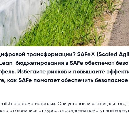
цифровой трансформации? SAFe® (Scaled Agi
) Lean-бюджетирования в SAFe обеспечат без
фель. Избегайте рисков и повышайте эффекти
те, как SAFe помогает обеспечить безопасно
ails) на автомагистралях. Они устанавливаются для того, 
ого отклонились от курса, ограждения помогут вам вернуть