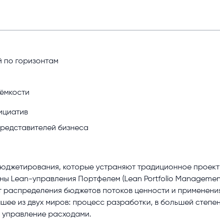
й по горизонтам
ёмкости
ициатив
представителей бизнеса
бюджетирования, которые устраняют традиционное проек
ены Lean-управления Портфелем (Lean Portfolio Managemen
т распределения бюджетов потоков ценности и применени
шее из двух миров: процесс разработки, в большей степе
 управление расходами.