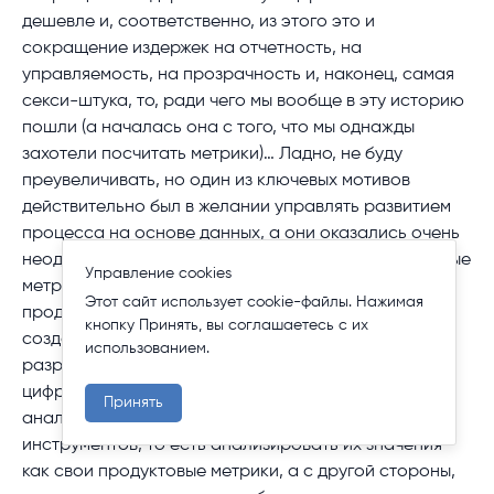
дешевле и, соответственно, из этого это и
сокращение издержек на отчетность, на
управляемость, на прозрачность и, наконец, самая
секси-штука, то, ради чего мы вообще в эту историю
пошли (а началась она с того, что мы однажды
захотели посчитать метрики)… Ладно, не буду
преувеличивать, но один из ключевых мотивов
действительно был в желании управлять развитием
процесса на основе данных, а они оказались очень
неоднородными. Тут важно отметить, что процессные
Управление cookies
метрики в нашем случае также являются
Этот сайт использует cookie-файлы. Нажимая
продуктовыми метриками для команд, которые
кнопку Принять, вы соглашаетесь с их
создают инструменты и сервисы для команд
использованием.
разработки. Теперь, когда у нас есть объективные
цифры, мы можем, с одной стороны, объективно
Принять
анализировать проникновение практик и
инструментов, то есть анализировать их значения
как свои продуктовые метрики, а с другой стороны,