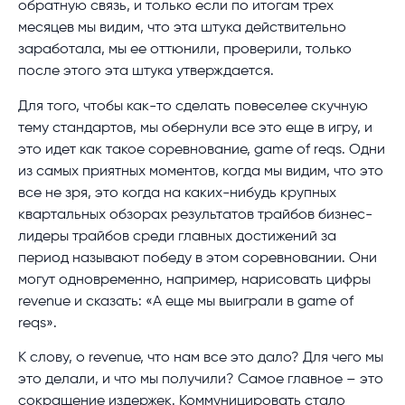
обратную связь, и только если по итогам трех
месяцев мы видим, что эта штука действительно
заработала, мы ее оттюнили, проверили, только
после этого эта штука утверждается.
Для того, чтобы как-то сделать повеселее скучную
тему стандартов, мы обернули все это еще в игру, и
это идет как такое соревнование, game of reqs. Одни
из самых приятных моментов, когда мы видим, что это
все не зря, это когда на каких-нибудь крупных
квартальных обзорах результатов трайбов бизнес-
лидеры трайбов среди главных достижений за
период называют победу в этом соревновании. Они
могут одновременно, например, нарисовать цифры
revenue и сказать: «А еще мы выиграли в game of
reqs».
К слову, о revenue, что нам все это дало? Для чего мы
это делали, и что мы получили? Самое главное – это
сокращение издержек. Коммуницировать стало